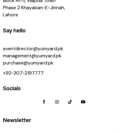
Block M-11, Wapda Town
Phase 2 Khayaban-E-Jinnah,
Lahore
Say hello
eventdirector@yumyard.pk
management@yumyard.pk
purchase@yumyard.pk
+92-
307-2197777
Socials
Newsletter