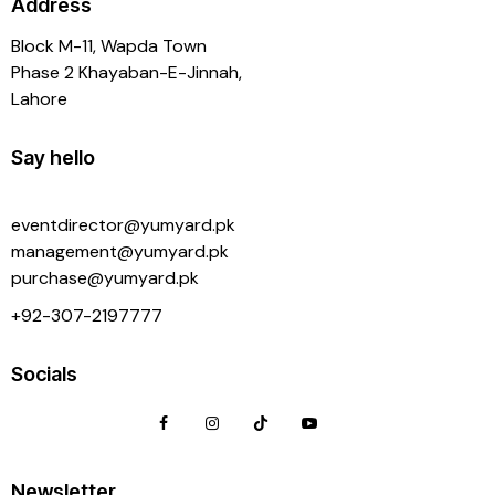
Address
Block M-11, Wapda Town
Phase 2 Khayaban-E-Jinnah,
Lahore
Say hello
eventdirector@yumyard.pk
management@yumyard.pk
purchase@yumyard.pk
+92-
307-2197777
Socials
Newsletter