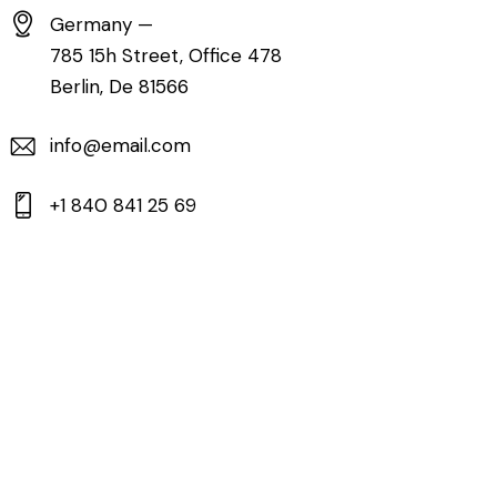
Germany —
785 15h Street, Office 478
Berlin, De 81566
info@email.com
+1 840 841 25 69