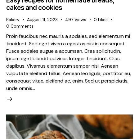
Easy recipes for homemade breads,
cakes and cookies
Bakery
August 11, 2023
497
Views
0
Likes
0
Comments
Proin faucibus nec mauris a sodales, sed elementum mi
tincidunt. Sed eget viverra egestas nisi in consequat.
Fusce sodales augue a accumsan. Cras sollicitudin,
ipsum eget blandit pulvinar. Integer tincidunt. Cras
dapibus. Vivamus elementum semper nisi. Aenean
vulputate eleifend tellus. Aenean leo ligula, porttitor eu,
consequat vitae, eleifend ac, enim. Sed ut perspiciatis,
unde omnis…