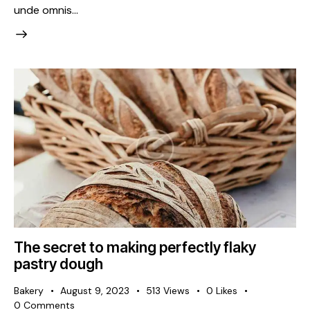
unde omnis…
The secret to making perfectly flaky
pastry dough
Bakery
August 9, 2023
513
Views
0
Likes
0
Comments