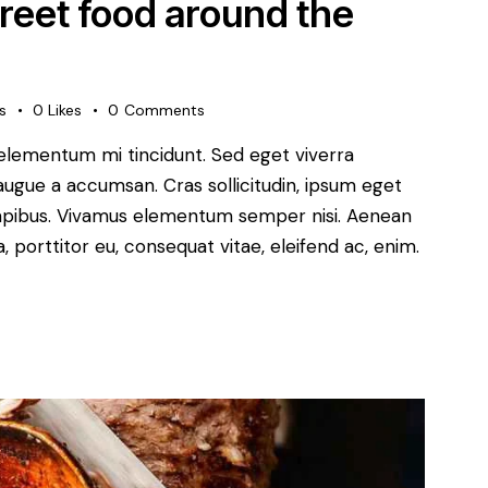
treet food around the
s
0
Likes
0
Comments
 elementum mi tincidunt. Sed eget viverra
augue a accumsan. Cras sollicitudin, ipsum eget
s dapibus. Vivamus elementum semper nisi. Aenean
a, porttitor eu, consequat vitae, eleifend ac, enim.