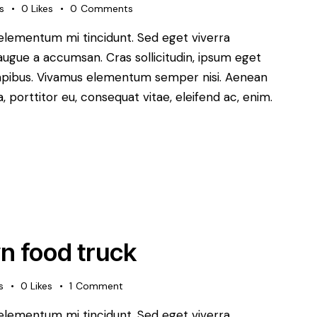
s
0
Likes
0
Comments
 elementum mi tincidunt. Sed eget viverra
augue a accumsan. Cras sollicitudin, ipsum eget
s dapibus. Vivamus elementum semper nisi. Aenean
a, porttitor eu, consequat vitae, eleifend ac, enim.
n food truck
s
0
Likes
1
Comment
 elementum mi tincidunt. Sed eget viverra