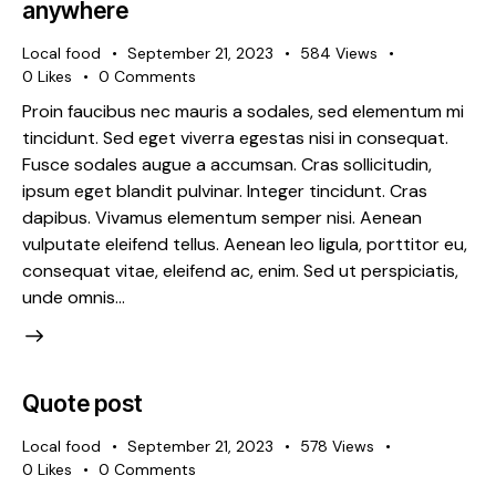
anywhere
Local food
September 21, 2023
584
Views
0
Likes
0
Comments
Proin faucibus nec mauris a sodales, sed elementum mi
tincidunt. Sed eget viverra egestas nisi in consequat.
Fusce sodales augue a accumsan. Cras sollicitudin,
ipsum eget blandit pulvinar. Integer tincidunt. Cras
dapibus. Vivamus elementum semper nisi. Aenean
vulputate eleifend tellus. Aenean leo ligula, porttitor eu,
consequat vitae, eleifend ac, enim. Sed ut perspiciatis,
unde omnis…
Quote post
Local food
September 21, 2023
578
Views
0
Likes
0
Comments