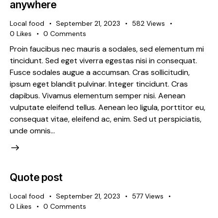
anywhere
Local food
September 21, 2023
582
Views
0
Likes
0
Comments
Proin faucibus nec mauris a sodales, sed elementum mi
tincidunt. Sed eget viverra egestas nisi in consequat.
Fusce sodales augue a accumsan. Cras sollicitudin,
ipsum eget blandit pulvinar. Integer tincidunt. Cras
dapibus. Vivamus elementum semper nisi. Aenean
vulputate eleifend tellus. Aenean leo ligula, porttitor eu,
consequat vitae, eleifend ac, enim. Sed ut perspiciatis,
unde omnis…
Quote post
Local food
September 21, 2023
577
Views
0
Likes
0
Comments